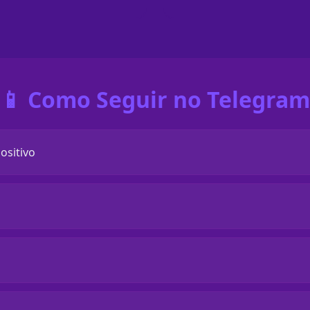
📱 Como Seguir no Telegram
ositivo