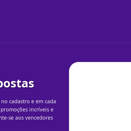
postas
 no cadastro e em cada
 promoções incríveis e
unte-se aos vencedores