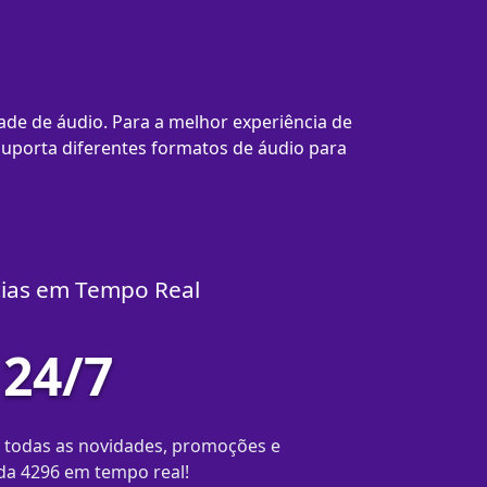
ade de áudio. Para a melhor experiência de
suporta diferentes formatos de áudio para
cias em Tempo Real
24/7
e todas as novidades, promoções e
da 4296 em tempo real!