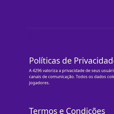
Políticas de Privacida
A 4296 valoriza a privacidade de seus usuá
canais de comunicação. Todos os dados cole
jogadores.
Termos e Condições