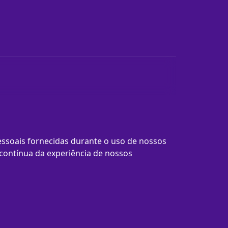
essoais fornecidas durante o uso de nossos
 contínua da experiência de nossos