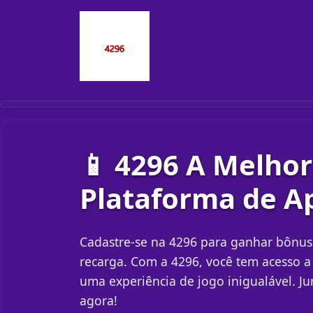
📱 4296 A Melhor
Plataforma de A
Cadastre-se na 4296 para ganhar bônus
recarga. Com a 4296, você tem acesso a
uma experiência de jogo inigualável. J
agora!