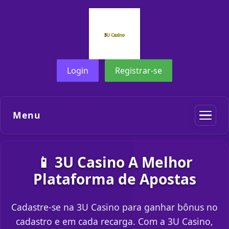
Login
Registrar-se
Menu
📱 3U Casino A Melhor
Plataforma de Apostas
Cadastre-se na 3U Casino para ganhar bônus no
cadastro e em cada recarga. Com a 3U Casino,