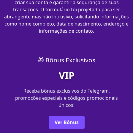
criar sua conta e garantir a segurança de suas
transações. O formulário foi projetado para ser
abrangente mas não intrusivo, solicitando informações
como nome completo, data de nascimento, endereço e
informações de contato.
🎁 Bônus Exclusivos
VIP
Receba bônus exclusivos do Telegram,
promoções especiais e códigos promocionais
únicos!
Ver Bônus