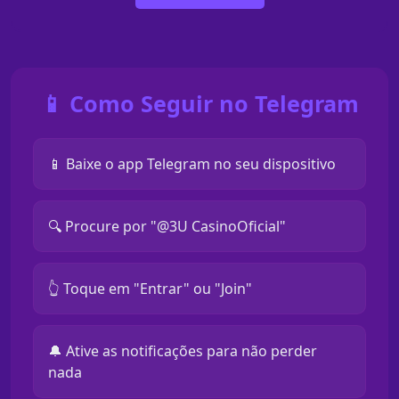
📱 Como Seguir no Telegram
📱 Baixe o app Telegram no seu dispositivo
🔍 Procure por "@3U CasinoOficial"
👆 Toque em "Entrar" ou "Join"
🔔 Ative as notificações para não perder
nada