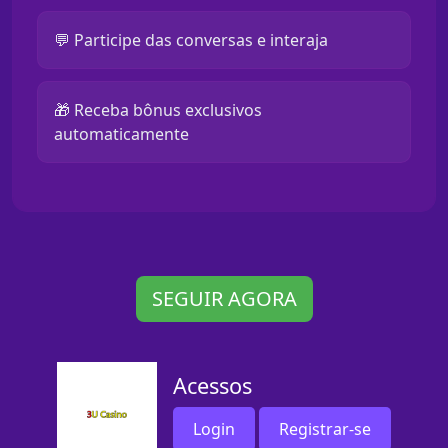
💬 Participe das conversas e interaja
🎁 Receba bônus exclusivos
automaticamente
SEGUIR AGORA
Acessos
Login
Registrar-se