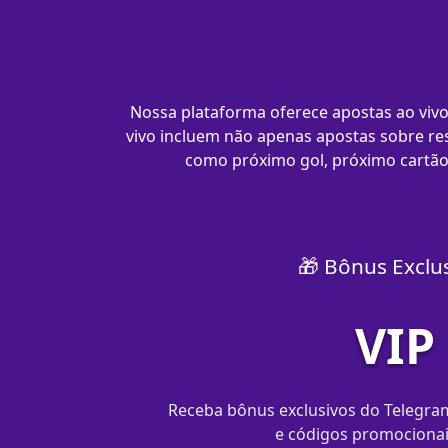
Nossa plataforma oferece apostas ao vivo
vivo incluem não apenas apostas sobre re
como próximo gol, próximo cartã
🎁 Bônus Exclu
VIP
Receba bônus exclusivos do Telegra
e códigos promocionai