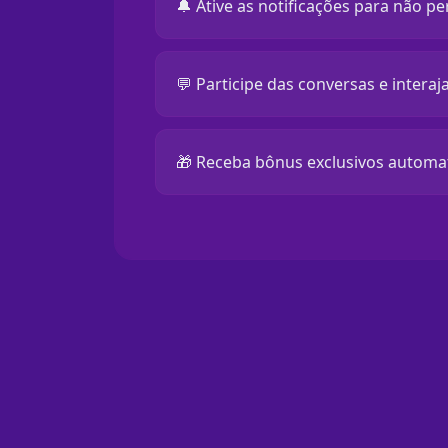
🔔 Ative as notificações para não p
💬 Participe das conversas e interaj
🎁 Receba bônus exclusivos autom