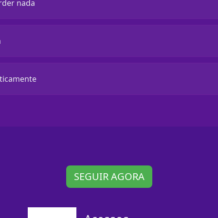
erder nada
a
aticamente
SEGUIR AGORA