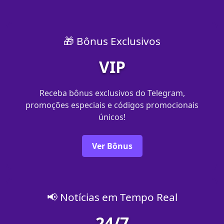
🎁 Bônus Exclusivos
VIP
Receba bônus exclusivos do Telegram,
promoções especiais e códigos promocionais
únicos!
Ver Bônus
📢 Notícias em Tempo Real
24/7