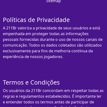
Sitemap
Políticas de Privacidade
A 211Br valoriza a privacidade de seus usuários e está
empenhada em proteger todas as informações
pessoais fornecidas durante o uso de nossos canais de
comunicação. Todos os dados coletados são utilizados
exclusivamente para fins de melhoria contínua da
experiência de nossos jogadores.
Termos e Condições
Os usuários da 211Br concordam em respeitar todas as
regras e regulamentos estabelecidos. É importante ler
e entender todos os termos antes de participar de