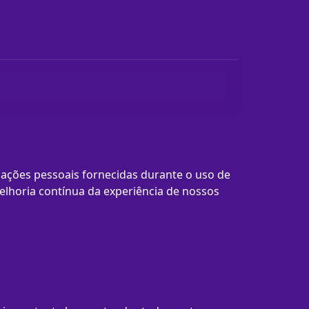
ações pessoais fornecidas durante o uso de
elhoria contínua da experiência de nossos