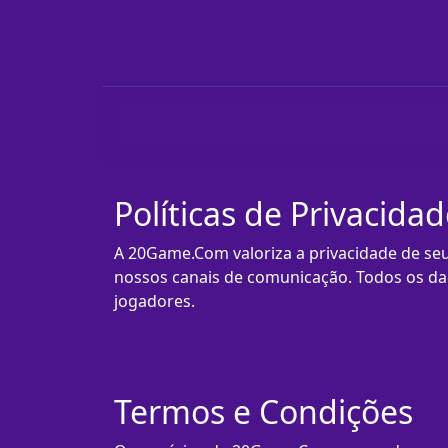
Políticas de Privacida
A 20Game.Com valoriza a privacidade de se
nossos canais de comunicação. Todos os dad
jogadores.
Termos e Condições