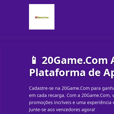
📱 20Game.Com 
Plataforma de A
Cadastre-se na 20Game.Com para ganha
em cada recarga. Com a 20Game.Com, v
promoções incríveis e uma experiência d
Junte-se aos vencedores agora!