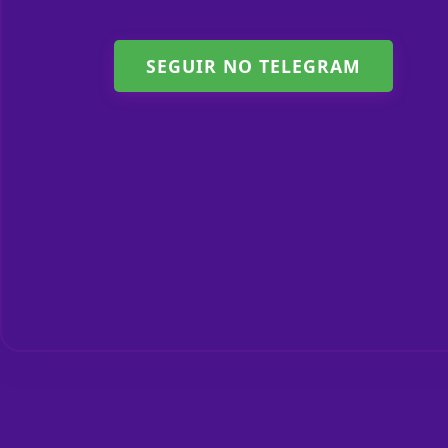
SEGUIR NO TELEGRAM