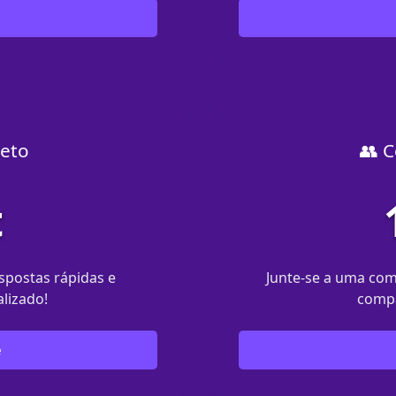
reto
👥 
t
espostas rápidas e
Junte-se a uma com
lizado!
compa
e