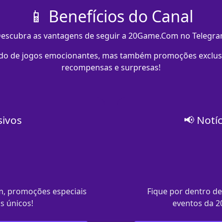
📱 Benefícios do Canal
escubra as vantagens de seguir a 20Game.Com no Telegr
o de jogos emocionantes, mas também promoções exclusi
recompensas e surpresas!
sivos
📢 Notí
m, promoções especiais
Fique por dentro d
s únicos!
eventos da 