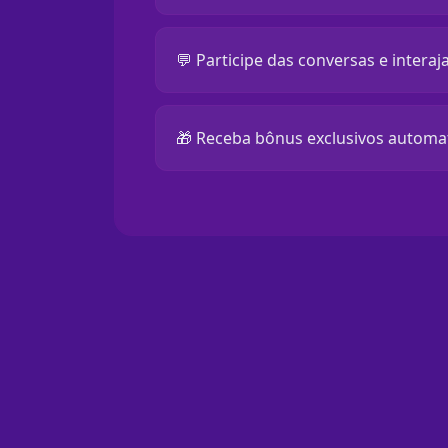
💬 Participe das conversas e interaj
🎁 Receba bônus exclusivos autom