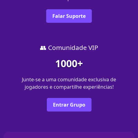
Falar Suporte
👥 Comunidade VIP
1000+
Junte-se a uma comunidade exclusiva de
jogadores e compartilhe experiências!
Entrar Grupo