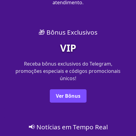
atendimento.
🎁 Bônus Exclusivos
VIP
Receba bônus exclusivos do Telegram,
promoções especiais e códigos promocionais
únicos!
Ver Bônus
📢 Notícias em Tempo Real