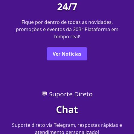
24/7
Fique por dentro de todas as novidades,
promoções e eventos da 20Br Plataforma em
tempo real!
Ver Notícias
💬 Suporte Direto
Chat
Suporte direto via Telegram, respostas rápidas e
atendimento personalizado!