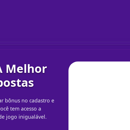
A Melhor
postas
r bônus no cadastro e
ocê tem acesso a
e jogo inigualável.