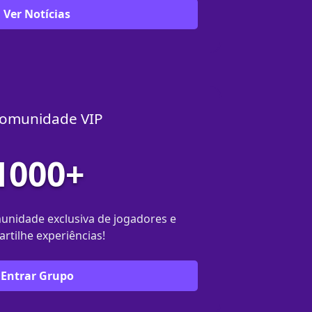
Ver Notícias
Comunidade VIP
1000+
unidade exclusiva de jogadores e
rtilhe experiências!
Entrar Grupo