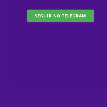
SEGUIR NO TELEGRAM