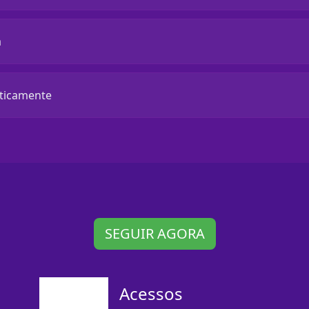
a
aticamente
SEGUIR AGORA
Acessos