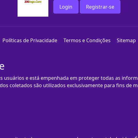
Login
Registrar-se
Políticas de Privacidade
Termos e Condições
Sitemap
de
eus usuários e está empenhada em proteger todas as inform
os coletados são utilizados exclusivamente para fins de m