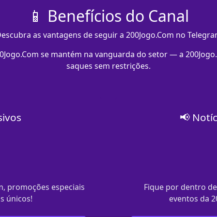
📱 Benefícios do Canal
escubra as vantagens de seguir a 200Jogo.Com no Telegr
00Jogo.Com se mantém na vanguarda do setor — a 200Jogo.
saques sem restrições.
sivos
📢 Notí
m, promoções especiais
Fique por dentro d
s únicos!
eventos da 2