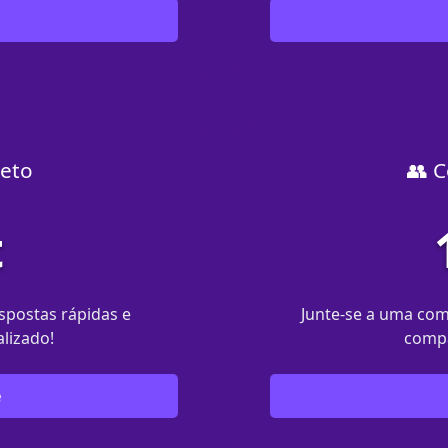
reto
👥 
t
espostas rápidas e
Junte-se a uma com
lizado!
compa
e