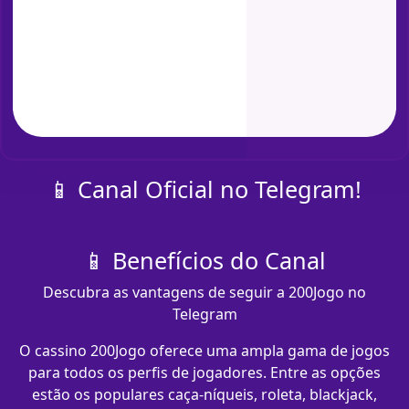
📱 Canal Oficial no Telegram!
📱 Benefícios do Canal
Descubra as vantagens de seguir a 200Jogo no
Telegram
O cassino 200Jogo oferece uma ampla gama de jogos
para todos os perfis de jogadores. Entre as opções
estão os populares caça-níqueis, roleta, blackjack,