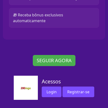
🎁 Receba bônus exclusivos
automaticamente
SEGUIR AGORA
Acessos
Login
Registrar-se