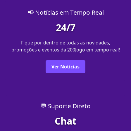
📢 Notícias em Tempo Real
24/7
Fique por dentro de todas as novidades,
promoções e eventos da 200Jogo em tempo real!
Ver Notícias
💬 Suporte Direto
Chat