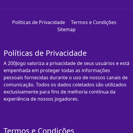
Políticas de Privacidade
Termos e Condições
Sitemap
Políticas de Privacidade
A 200Jogo valoriza a privacidade de seus usuários e está
empenhada em proteger todas as informações
pessoais fornecidas durante o uso de nossos canais de
comunicação. Todos os dados coletados são utilizados
exclusivamente para fins de melhoria contínua da
experiência de nossos jogadores.
Termos e Condições