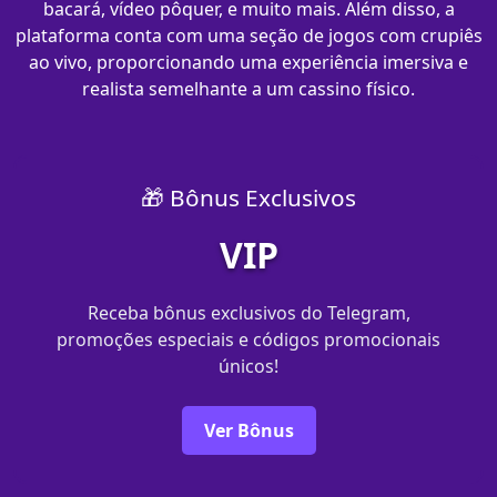
bacará, vídeo pôquer, e muito mais. Além disso, a
plataforma conta com uma seção de jogos com crupiês
ao vivo, proporcionando uma experiência imersiva e
realista semelhante a um cassino físico.
🎁 Bônus Exclusivos
VIP
Receba bônus exclusivos do Telegram,
promoções especiais e códigos promocionais
únicos!
Ver Bônus