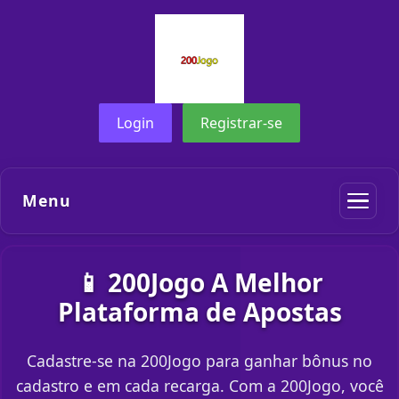
Login
Registrar-se
Menu
📱 200Jogo A Melhor
Plataforma de Apostas
Cadastre-se na 200Jogo para ganhar bônus no
cadastro e em cada recarga. Com a 200Jogo, você