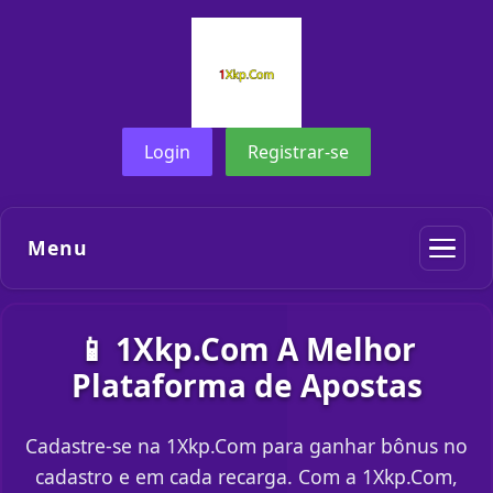
Login
Registrar-se
Menu
📱 1Xkp.Com A Melhor
Plataforma de Apostas
Cadastre-se na 1Xkp.Com para ganhar bônus no
cadastro e em cada recarga. Com a 1Xkp.Com,