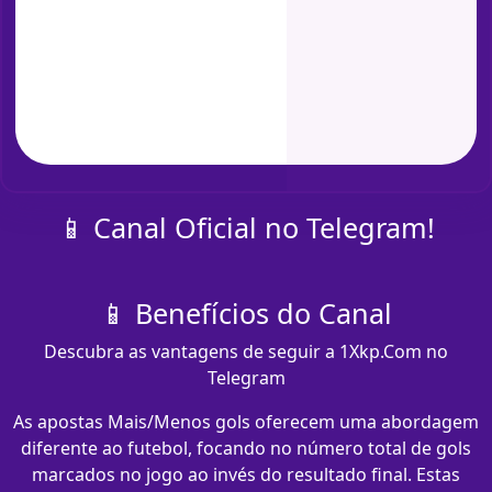
📱 Canal Oficial no Telegram!
📱 Benefícios do Canal
Descubra as vantagens de seguir a 1Xkp.Com no
Telegram
As apostas Mais/Menos gols oferecem uma abordagem
diferente ao futebol, focando no número total de gols
marcados no jogo ao invés do resultado final. Estas