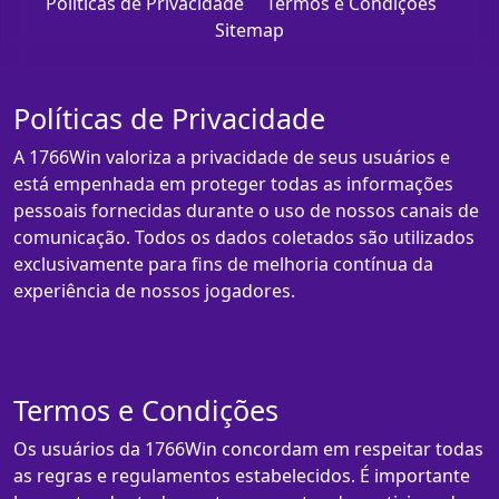
Políticas de Privacidade
Termos e Condições
Sitemap
Políticas de Privacidade
A 1766Win valoriza a privacidade de seus usuários e
está empenhada em proteger todas as informações
pessoais fornecidas durante o uso de nossos canais de
comunicação. Todos os dados coletados são utilizados
exclusivamente para fins de melhoria contínua da
experiência de nossos jogadores.
Termos e Condições
Os usuários da 1766Win concordam em respeitar todas
as regras e regulamentos estabelecidos. É importante