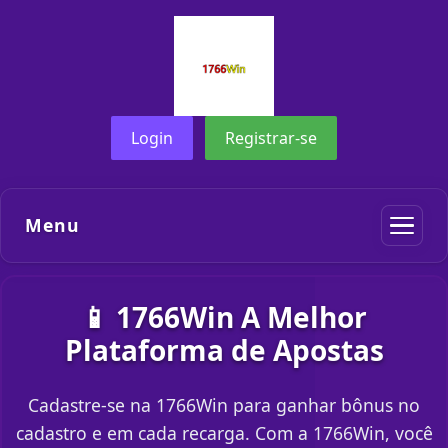
Login
Registrar-se
Menu
📱 1766Win A Melhor
Plataforma de Apostas
Cadastre-se na 1766Win para ganhar bônus no
cadastro e em cada recarga. Com a 1766Win, você