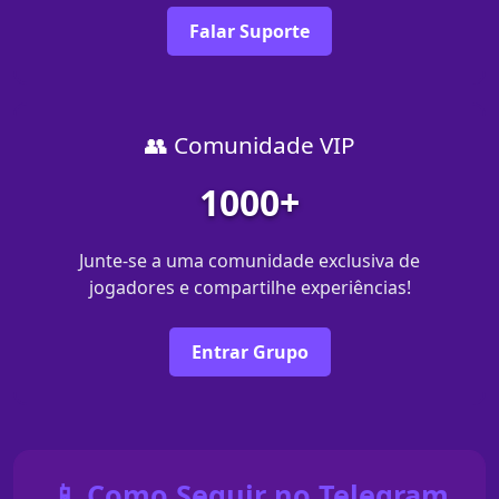
Falar Suporte
👥 Comunidade VIP
1000+
Junte-se a uma comunidade exclusiva de
jogadores e compartilhe experiências!
Entrar Grupo
📱 Como Seguir no Telegram