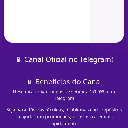
📱 Canal Oficial no Telegram!
📱 Benefícios do Canal
Descubra as vantagens de seguir a 1766Win no
Telegram
Seja para dúvidas técnicas, problemas com depósitos
ou ajuda com promoções, você será atendido
rapidamente.