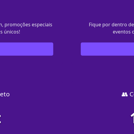
m, promoções especiais
Fique por dentro d
s únicos!
eventos 
reto
👥 
t