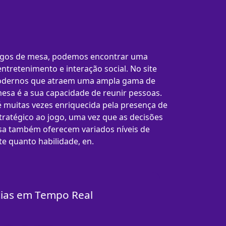
 jogos de mesa, podemos encontrar uma
tretenimento e interação social. No site
e modernos que atraem uma ampla gama de
esa é a sua capacidade de reunir pessoas.
é muitas vezes enriquecida pela presença de
ratégico ao jogo, uma vez que as decisões
esa também oferecem variados níveis de
te quanto habilidade, en.
cias em Tempo Real