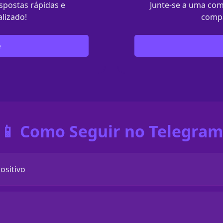
espostas rápidas e
Junte-se a uma com
lizado!
compa
e
📱 Como Seguir no Telegram
ositivo