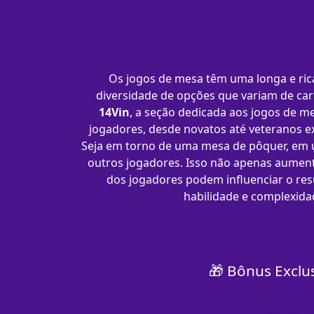
Os jogos de mesa têm uma longa e ric
diversidade de opções que variam de car
14Vin
, a seção dedicada aos jogos de m
jogadores, desde novatos até veteranos e
Seja em torno de uma mesa de pôquer, em um
outros jogadores. Isso não apenas aument
dos jogadores podem influenciar o res
habilidade e complexidad
🎁 Bônus Exclu