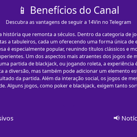
📱 Benefícios do Canal
Descubra as vantagens de seguir a 14Vin no Telegram
a história que remonta a séculos. Dentro da categoria de
tas a tabuleiros, cada um oferecendo uma forma única de en
esa é especialmente popular, reunindo títulos clássicos 
xperientes. Um dos aspectos mais atraentes dos jogos de m
a partida de blackjack, ou jogando roleta, a experiência 
a a diversão, mas também pode adicionar um elemento est
ultado da partida. Além da interação social, os jogos de m
e. Alguns jogos, como poker e blackjack, exigem tanto sor
sivos
📢 Notí