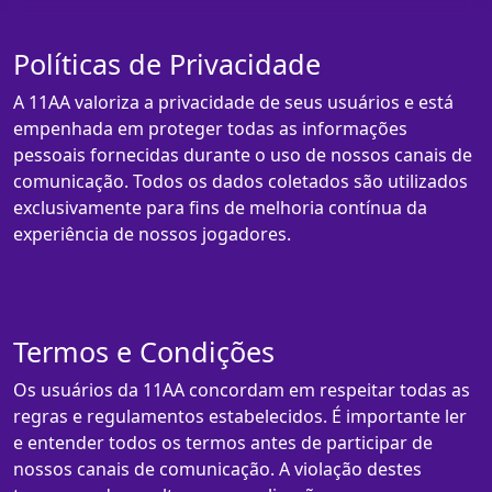
Políticas de Privacidade
A 11AA valoriza a privacidade de seus usuários e está
empenhada em proteger todas as informações
pessoais fornecidas durante o uso de nossos canais de
comunicação. Todos os dados coletados são utilizados
exclusivamente para fins de melhoria contínua da
experiência de nossos jogadores.
Termos e Condições
Os usuários da 11AA concordam em respeitar todas as
regras e regulamentos estabelecidos. É importante ler
e entender todos os termos antes de participar de
nossos canais de comunicação. A violação destes