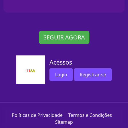
SEGUIR AGORA
Acessos
Login
Registrar-se
Políticas de Privacidade
Termos e Condições
Sitemap